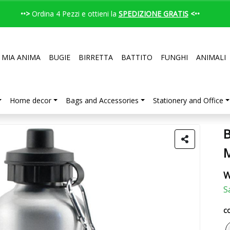
••>
Ordina 4 Pezzi e ottieni la
SPEDIZIONE GRATIS
<••
 MIA ANIMA
BUGIE
BIRRETTA
BATTITO
FUNGHI
ANIMALI
Home decor
Bags and Accessories
Stationery and Office
B
W
S
co