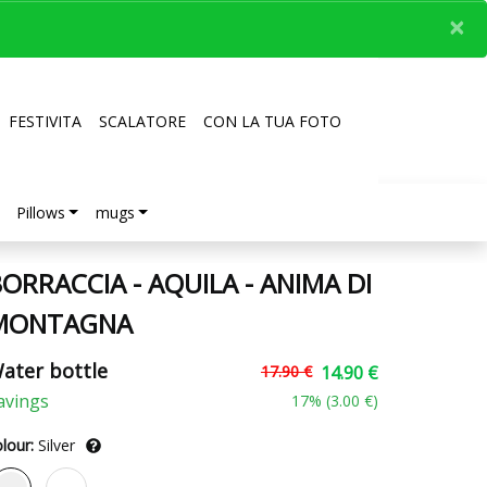
×
FESTIVITA
SCALATORE
CON LA TUA FOTO
Pillows
mugs
ORRACCIA - AQUILA - ANIMA DI
MONTAGNA
ater bottle
17.90 €
14.90 €
avings
17
% (
3.00 €
)
lour:
Silver