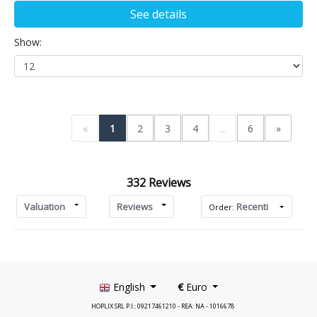
See details
Show:
«
1
2
3
4
...
6
»
332 Reviews
Valuation
Reviews
Recenti
Order:
English
€
Euro
HOPLIX SRL P.I.: 09217461210 - REA: NA - 1016678