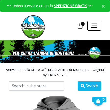
×
••>
Ordina 4 Pezzi e ottieni la
SPEDIZIONE GRATIS
<••
0
Benvenuti nello Store Ufficiale di Anima di Montagna - Original
by TREK STYLE
Search
€ 32.90