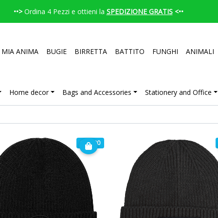
••>
Ordina 4 Pezzi e ottieni la
SPEDIZIONE GRATIS
<••
 MIA ANIMA
BUGIE
BIRRETTA
BATTITO
FUNGHI
ANIMALI
Home decor
Bags and Accessories
Stationery and Office
€ 19.90