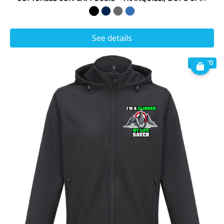
See details
€ 49.90