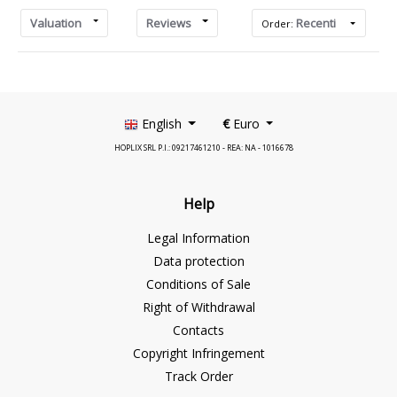
Valuation
Reviews
Recenti
Order:
English
€
Euro
HOPLIX SRL P.I.: 09217461210 - REA: NA - 1016678
Help
Legal Information
Data protection
Conditions of Sale
Right of Withdrawal
Contacts
Copyright Infringement
Track Order