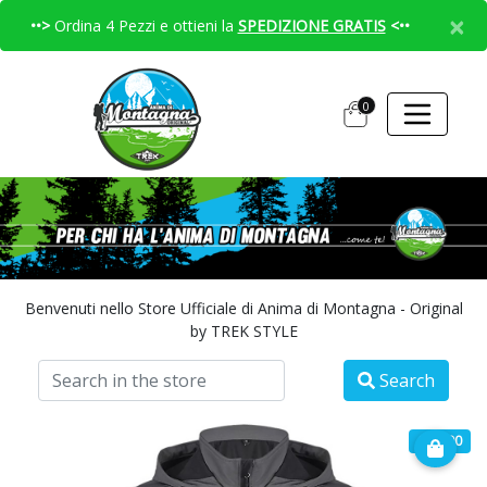
×
••>
Ordina 4 Pezzi e ottieni la
SPEDIZIONE GRATIS
<••
0
Benvenuti nello Store Ufficiale di Anima di Montagna - Original
by TREK STYLE
Search
€ 49.90