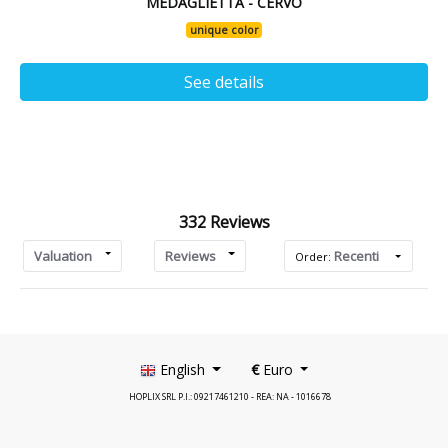
MEDAGLIETTA - CERVO
unique color
See details
332 Reviews
Valuation
Reviews
Recenti
Order:
English
€
Euro
HOPLIX SRL P.I.: 09217461210 - REA: NA - 1016678