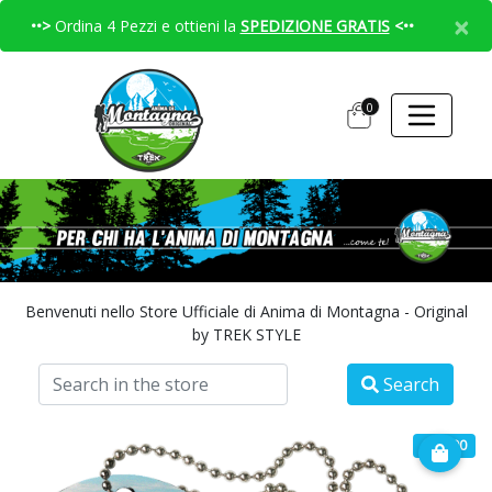
×
••>
Ordina 4 Pezzi e ottieni la
SPEDIZIONE GRATIS
<••
0
Benvenuti nello Store Ufficiale di Anima di Montagna - Original
by TREK STYLE
Search
€ 16.90