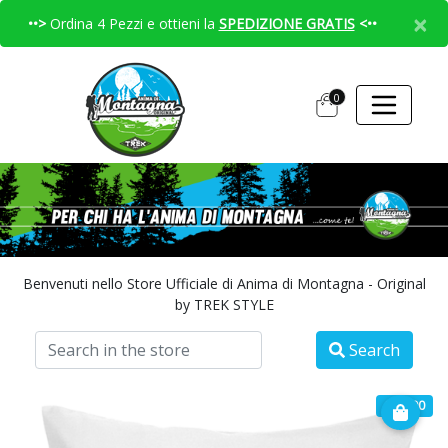
×
••>
Ordina 4 Pezzi e ottieni la
SPEDIZIONE GRATIS
<••
0
Benvenuti nello Store Ufficiale di Anima di Montagna - Original
by TREK STYLE
Search
€ 14.90