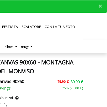
×
FESTIVITA
SCALATORE
CON LA TUA FOTO
Pillows
mugs
CANVAS 90X60 - MONTAGNA
DEL MONVISO
anvas 90x60
79.90 €
59.90 €
avings
25
% (
20.00 €
)
lour:
Nd