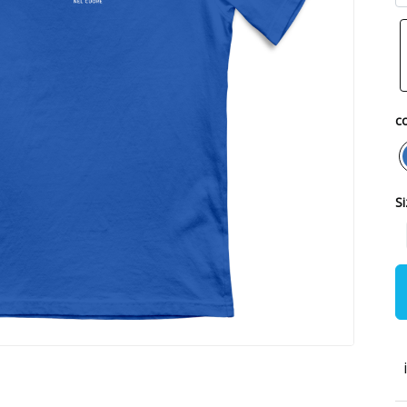
co
Si