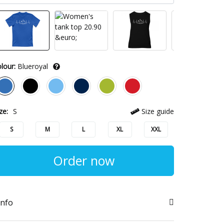
lour:
Blueroyal
ze:
S
Size guide
S
M
L
XL
XXL
Order now
info