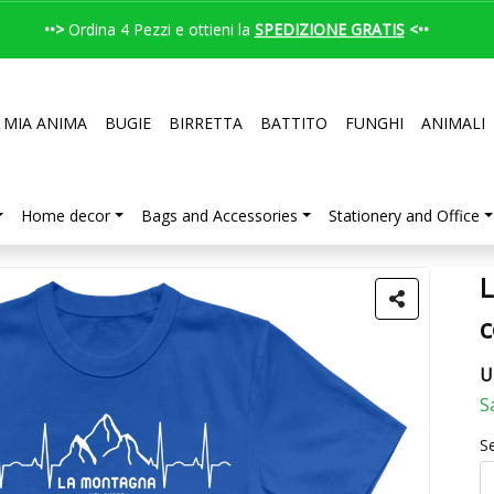
••>
Ordina 4 Pezzi e ottieni la
SPEDIZIONE GRATIS
<••
 MIA ANIMA
BUGIE
BIRRETTA
BATTITO
FUNGHI
ANIMALI
Home decor
Bags and Accessories
Stationery and Office
U
S
Se