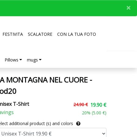
×
FESTIVITA
SCALATORE
CON LA TUA FOTO
Pillows
mugs
LA MONTAGNA NEL CUORE -
cod20
nisex T-Shirt
24.90 €
19.90 €
avings
20
% (
5.00 €
)
lect additional product (s) and colors