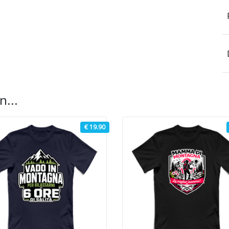
n...
€ 19.90