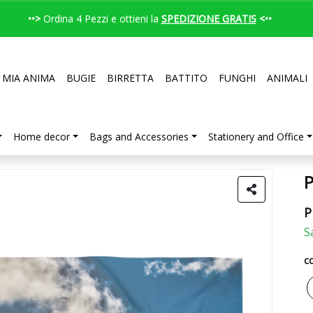
••>
Ordina 4 Pezzi e ottieni la
SPEDIZIONE GRATIS
<••
 MIA ANIMA
BUGIE
BIRRETTA
BATTITO
FUNGHI
ANIMALI
Home decor
Bags and Accessories
Stationery and Office
P
P
S
co