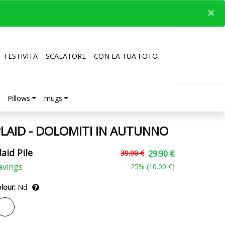
×
FESTIVITA
SCALATORE
CON LA TUA FOTO
Pillows
mugs
LAID - DOLOMITI IN AUTUNNO
laid Pile
39.90 €
29.90 €
avings
25
% (
10.00 €
)
lour:
Nd