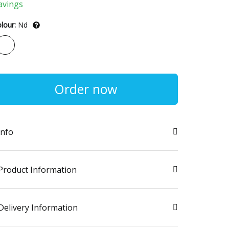
avings
lour:
Nd
Order now
info
Product Information
Delivery Information