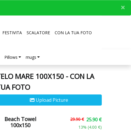
×
FESTIVITA
SCALATORE
CON LA TUA FOTO
Pillows
mugs
ELO MARE 100X150 - CON LA
TUA FOTO
Upload Picture
Beach Towel
29.90 €
25.90 €
100x150
13
% (
4.00 €
)